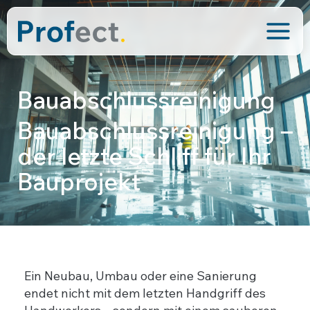
Inhalt
Zum
springen
Main
Inhalt
springen
Men
Bauabschlussreinigung
Bauabschlussreinigung –
der letzte Schliff für Ihr
Bauprojekt
Ein Neubau, Umbau oder eine Sanierung
endet nicht mit dem letzten Handgriff des