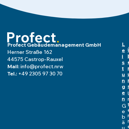
L
Profect Gebäudemanagement GmbH
e
Herner Straße 162
i
44575 Castrop-Rauxel
s
Mail:
info@profect.nrw
t
Tel.:
+49 2305 97 30 70
u
n
g
e
n
G
e
b
ä
u