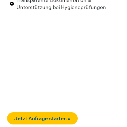
Transparente Dokumentation &
Unterstützung bei Hygieneprüfungen
Jetzt Reinigungskonzept
für Ihre Praxis anfragen
Wir kennen die Anforderungen im
medizinischen Alltag – und handeln danach.
Lassen Sie uns ein passendes Konzept für Ihre
Praxis entwickeln. Persönlich. Verlässlich.
Gründlich.
Jetzt Anfrage starten »