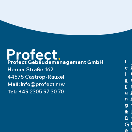
L
Profect Gebäudemanagement GmbH
e
Herner Straße 162
i
44575 Castrop-Rauxel
s
Mail:
info@profect.nrw
t
Tel.:
+49 2305 97 30 70
u
n
g
e
n
G
e