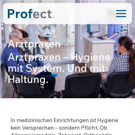
Inhalt
Zum
springen
Main
Inhalt
springen
Men
Arztpraxen
Arztpraxen – Hygiene
mit System. Und mit
Haltung.
In medizinischen Einrichtungen ist Hygiene
kein Versprechen – sondern Pflicht. Ob