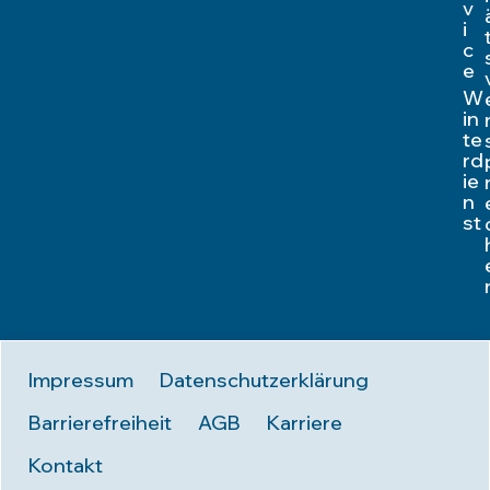
v
i
c
e
W
in
te
rd
ie
n
st
Impressum
Datenschutzerklärung
Barrierefreiheit
AGB
Karriere
Kontakt